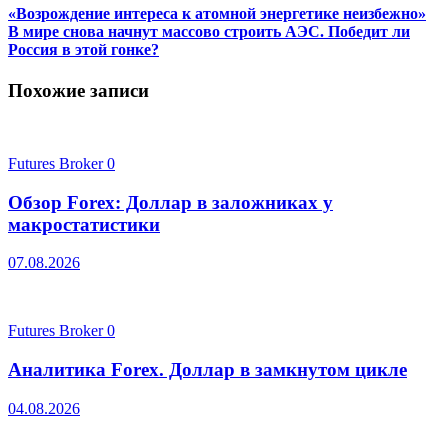
«Возрождение интереса к атомной энергетике неизбежно»
В мире снова начнут массово строить АЭС. Победит ли
Россия в этой гонке?
Похожие записи
Futures Broker
0
Обзор Forex: Доллар в заложниках у
макростатистики
07.08.2026
Futures Broker
0
Аналитика Forex. Доллар в замкнутом цикле
04.08.2026