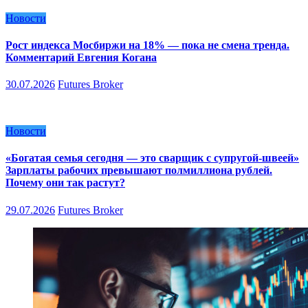
Новости
Рост индекса Мосбиржи на 18% — пока не смена тренда.
Комментарий Евгения Когана
30.07.2026
Futures Broker
Новости
«Богатая семья сегодня — это сварщик с супругой-швеей»
Зарплаты рабочих превышают полмиллиона рублей.
Почему они так растут?
29.07.2026
Futures Broker