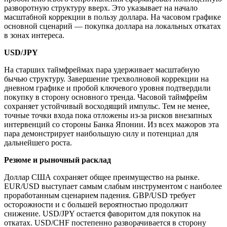
разворотную структуру вверх. Это указывает на начало
масштабной коррекции в пользу доллара. На часовом графике
основной сценарий — покупка доллара на локальных откатах
в зонах интереса.
USD/JPY
На старших таймфреймах пара удерживает масштабную
бычью структуру. Завершение трехволновой коррекции на
дневном графике и пробой ключевого уровня подтвердили
покупку в сторону основного тренда. Часовой таймфрейм
сохраняет устойчивый восходящий импульс. Тем не менее,
точные точки входа пока отложены из-за рисков внезапных
интервенций со стороны Банка Японии. Из всех мажоров эта
пара демонстрирует наибольшую силу и потенциал для
дальнейшего роста.
Резюме и рыночный расклад
Доллар США сохраняет общее преимущество на рынке.
EUR/USD выступает самым слабым инструментом с наиболее
проработанным сценарием падения. GBP/USD требует
осторожности и с большей вероятностью продолжит
снижение. USD/JPY остается фаворитом для покупок на
откатах. USD/CHF постепенно разворачивается в сторону