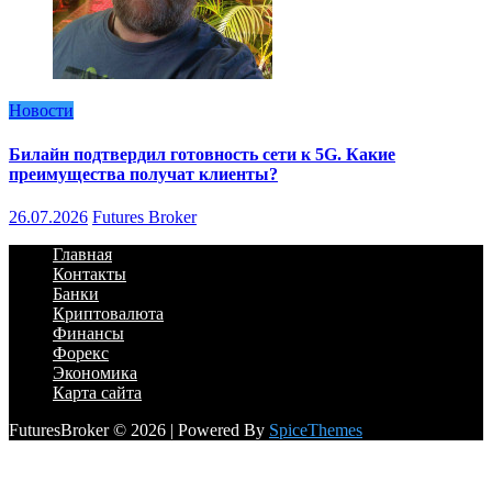
Новости
Билайн подтвердил готовность сети к 5G. Какие
преимущества получат клиенты?
26.07.2026
Futures Broker
Главная
Контакты
Банки
Криптовалюта
Финансы
Форекс
Экономика
Карта сайта
FuturesBroker © 2026 | Powered By
SpiceThemes