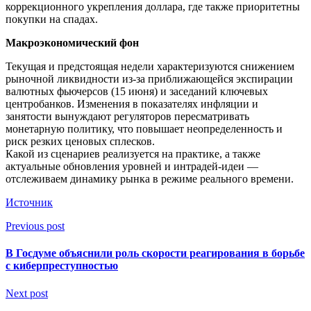
коррекционного укрепления доллара, где также приоритетны
покупки на спадах.
Макроэкономический фон
Текущая и предстоящая недели характеризуются снижением
рыночной ликвидности из-за приближающейся экспирации
валютных фьючерсов (15 июня) и заседаний ключевых
центробанков. Изменения в показателях инфляции и
занятости вынуждают регуляторов пересматривать
монетарную политику, что повышает неопределенность и
риск резких ценовых сплесков.
Какой из сценариев реализуется на практике, а также
актуальные обновления уровней и интрадей-идеи —
отслеживаем динамику рынка в режиме реального времени.
Источник
Previous post
В Госдуме объяснили роль скорости реагирования в борьбе
с киберпреступностью
Next post