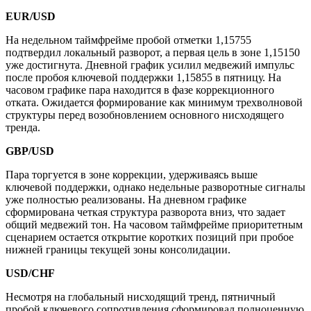
EUR/USD
На недельном таймфрейме пробой отметки 1,15755
подтвердил локальный разворот, а первая цель в зоне 1,15150
уже достигнута. Дневной график усилил медвежий импульс
после пробоя ключевой поддержки 1,15855 в пятницу. На
часовом графике пара находится в фазе коррекционного
отката. Ожидается формирование как минимум трехволновой
структуры перед возобновлением основного нисходящего
тренда.
GBP/USD
Пара торгуется в зоне коррекции, удерживаясь выше
ключевой поддержки, однако недельные разворотные сигналы
уже полностью реализованы. На дневном графике
сформирована четкая структура разворота вниз, что задает
общий медвежий тон. На часовом таймфрейме приоритетным
сценарием остается открытие коротких позиций при пробое
нижней границы текущей зоны консолидации.
USD/CHF
Несмотря на глобальный нисходящий тренд, пятничный
пробой ключевого сопротивления сформировал полноценную