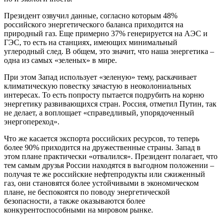
Президент озвучил данные, согласно которым 48%
российского энергетического баланса приходится на
природный газ. Еще примерно 37% генерируется на АЭС и
ГЭС, то есть на станциях, имеющих минимальный
углеродный след. В общем, это значит, что наша энергетика –
одна из самых «зеленых» в мире.
При этом Запад использует «зеленую» тему, раскачивает
климатическую повестку зачастую в неоколониальных
интересах. То есть попросту пытается подрубить на корню
энергетику развивающихся стран. Россия, отметил Путин, так
не делает, а воплощает «справедливый, упорядоченный
энергопереход».
Что же касается экспорта российских ресурсов, то теперь
более 90% приходится на дружественные страны. Запад в
этом плане практически «отвалился». Президент полагает, что
тем самым друзья России находятся в выгодном положении –
получая те же российские нефтепродукты или сжиженный
газ, они становятся более устойчивыми в экономическом
плане, не беспокоятся по поводу энергетической
безопасности, а также оказываются более
конкурентоспособными на мировом рынке.