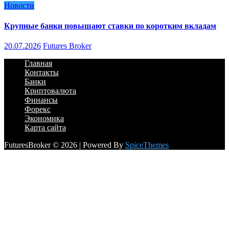
Новости
Крупные банки повышают ставки по коротким вкладам
20.07.2026
Futures Broker
Главная
Контакты
Банки
Криптовалюта
Финансы
Форекс
Экономика
Карта сайта
FuturesBroker © 2026 | Powered By
SpiceThemes