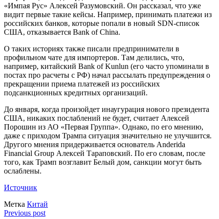
«Импая Рус» Алексей Разумовский. Он рассказал, что уже
видит первые такие кейсы. Например, принимать платежи из
российских банков, которые попали в новый SDN-список
США, отказывается Bank of China.
О таких историях также писали предприниматели в
профильном чате для импортеров. Там делились, что,
например, китайский Bank of Kunlun (его часто упоминали в
постах про расчеты с РФ) начал рассылать предупреждения о
прекращении приема платежей из российских
подсанкционных кредитных организаций.
До января, когда произойдет инаугурация нового президента
США, никаких послаблений не будет, считает Алексей
Порошин из АО «Первая Группа». Однако, по его мнению,
даже с приходом Трампа ситуация значительно не улучшится.
Другого мнения придерживается основатель Anderida
Financial Group Алексей Тараповский. По его словам, после
того, как Трамп возглавит Белый дом, санкции могут быть
ослаблены.
Источник
Метка
Китай
Previous post