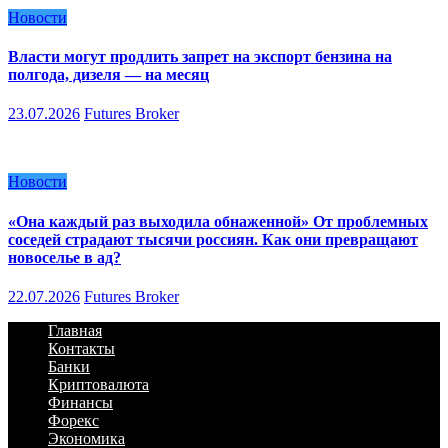
Новости
Власти могут продлить запрет на экспорт бензина на
полгода, дизеля — на месяц
23.07.2026
Futures Broker
Новости
«Она каждый раз выходила обнаженной» От проблемных
соседей страдают тысячи россиян. Как они превращают
новоселье в ад?
22.07.2026
Futures Broker
Главная
Контакты
Банки
Криптовалюта
Финансы
Форекс
Экономика