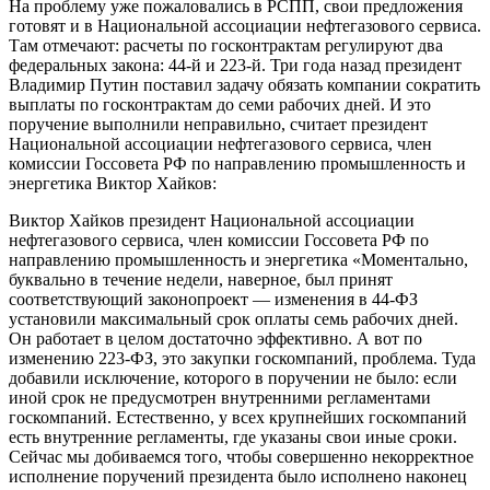
На проблему уже пожаловались в РСПП, свои предложения
готовят и в Национальной ассоциации нефтегазового сервиса.
Там отмечают: расчеты по госконтрактам регулируют два
федеральных закона: 44-й и 223-й. Три года назад президент
Владимир Путин поставил задачу обязать компании сократить
выплаты по госконтрактам до семи рабочих дней. И это
поручение выполнили неправильно, считает президент
Национальной ассоциации нефтегазового сервиса, член
комиссии Госсовета РФ по направлению промышленность и
энергетика Виктор Хайков:
Виктор Хайков президент Национальной ассоциации
нефтегазового сервиса, член комиссии Госсовета РФ по
направлению промышленность и энергетика «Моментально,
буквально в течение недели, наверное, был принят
соответствующий законопроект — изменения в 44-ФЗ
установили максимальный срок оплаты семь рабочих дней.
Он работает в целом достаточно эффективно. А вот по
изменению 223-ФЗ, это закупки госкомпаний, проблема. Туда
добавили исключение, которого в поручении не было: если
иной срок не предусмотрен внутренними регламентами
госкомпаний. Естественно, у всех крупнейших госкомпаний
есть внутренние регламенты, где указаны свои иные сроки.
Сейчас мы добиваемся того, чтобы совершенно некорректное
исполнение поручений президента было исполнено наконец