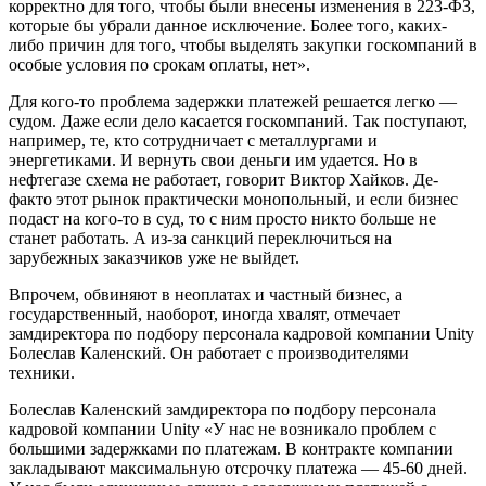
корректно для того, чтобы были внесены изменения в 223-ФЗ,
которые бы убрали данное исключение. Более того, каких-
либо причин для того, чтобы выделять закупки госкомпаний в
особые условия по срокам оплаты, нет».
Для кого-то проблема задержки платежей решается легко —
судом. Даже если дело касается госкомпаний. Так поступают,
например, те, кто сотрудничает с металлургами и
энергетиками. И вернуть свои деньги им удается. Но в
нефтегазе схема не работает, говорит Виктор Хайков. Де-
факто этот рынок практически монопольный, и если бизнес
подаст на кого-то в суд, то с ним просто никто больше не
станет работать. А из-за санкций переключиться на
зарубежных заказчиков уже не выйдет.
Впрочем, обвиняют в неоплатах и частный бизнес, а
государственный, наоборот, иногда хвалят, отмечает
замдиректора по подбору персонала кадровой компании Unity
Болеслав Каленский. Он работает с производителями
техники.
Болеслав Каленский замдиректора по подбору персонала
кадровой компании Unity «У нас не возникало проблем с
большими задержками по платежам. В контракте компании
закладывают максимальную отсрочку платежа — 45-60 дней.