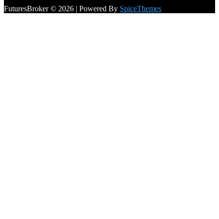
FuturesBroker © 2026 | Powered By
SpiceThemes