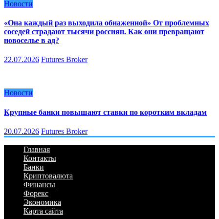
Новости
«Она каждый раз выходила обнаженной» От проблемных
соседей страдают тысячи россиян. Как они превращают
новоселье в ад?
22.07.2026
Futures Broker
Новости
Крупные банки повышают ставки по коротким вкладам
20.07.2026
Futures Broker
Главная
Контакты
Банки
Криптовалюта
Финансы
Форекс
Экономика
Карта сайта