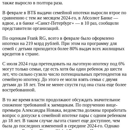
также выросло в полтора раза.
В феврале в ВТБ выдачи семейной ипотеки выросли втрое по
сравнению с тем же месяцем 2024-го, в Абсолют Банке —
вдвое, а в банке «Санкт-Петербург» — в 10 раз, сообщили
представители организаций.
По оценкам Frank RG, всего в феврале было оформлено
ипотеки на 219 млрд рублей. При этом на программу для
семей с детьми приходится более 80% выдач всех жилищных
кредитов в стране.
С июля 2024 года претендовать на льготную ипотеку под 6%
могут только семьи, где есть хотя бы один ребенок до шести
лет, что сильно сузило число потенциальных претендентов на
семейную ипотеку. До этого ее могли взять семьи с двумя
детьми до 18 лет. Тем не менее спустя год она стала еще более
востребованной.
В то же время власти продолжают обсуждать значительное
снижение требований к заемщикам. По поручению вице-
премьера Александра Новака, ведомства должны проработать
вопрос о допуске к семейной ипотеке пары с одним ребенком
до 18 лет. В таком случае льгота станет еще доступнее, чем
была до последних изменений в середине 2024-го. Однако