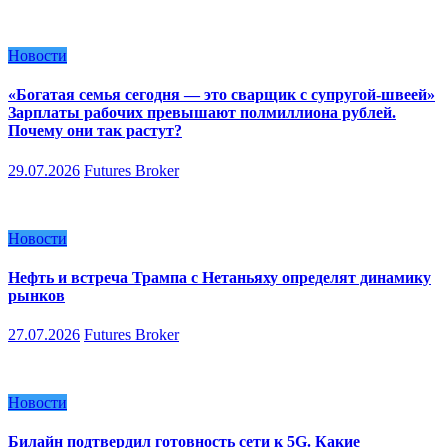
Новости
«Богатая семья сегодня — это сварщик с супругой-швеей»
Зарплаты рабочих превышают полмиллиона рублей.
Почему они так растут?
29.07.2026
Futures Broker
Новости
Нефть и встреча Трампа с Нетаньяху определят динамику
рынков
27.07.2026
Futures Broker
Новости
Билайн подтвердил готовность сети к 5G. Какие