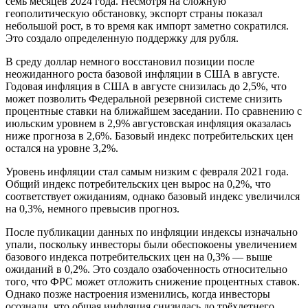
семь месяцев 2024 года. Несмотря на сложную
геополитическую обстановку, экспорт страны показал
небольшой рост, в то время как импорт заметно сократился.
Это создало определенную поддержку для рубля.
В среду доллар немного восстановил позиции после
неожиданного роста базовой инфляции в США в августе.
Годовая инфляция в США в августе снизилась до 2,5%, что
может позволить Федеральной резервной системе снизить
процентные ставки на ближайшем заседании. По сравнению с
июльским уровнем в 2,9% августовская инфляция оказалась
ниже прогноза в 2,6%. Базовый индекс потребительских цен
остался на уровне 3,2%.
Уровень инфляции стал самым низким с февраля 2021 года.
Общий индекс потребительских цен вырос на 0,2%, что
соответствует ожиданиям, однако базовый индекс увеличился
на 0,3%, немного превысив прогноз.
После публикации данных по инфляции индексы изначально
упали, поскольку инвесторы были обеспокоены увеличением
базового индекса потребительских цен на 0,3% — выше
ожиданий в 0,2%. Это создало озабоченность относительно
того, что ФРС может отложить снижение процентных ставок.
Однако позже настроения изменились, когда инвесторы
осознали, что общая инфляция снизилась до трёхлетнего