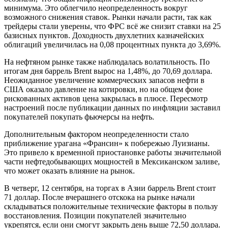
минимума. Это облегчило неопределенность вокруг
возможного снижения ставок. Рынки начали расти, так как
трейдеры стали уверены, что ФРС всё же снизит ставки на 25
базисных пунктов. Доходность двухлетних казначейских
облигаций увеличилась на 0,08 процентных пункта до 3,69%.
На нефтяном рынке также наблюдалась волатильность. По
итогам дня баррель Brent вырос на 1,48%, до 70,69 доллара.
Неожиданное увеличение коммерческих запасов нефти в
США оказало давление на котировки, но на общем фоне
рискованных активов цена закрылась в плюсе. Пересмотр
настроений после публикации данных по инфляции заставил
покупателей покупать фьючерсы на нефть.
Дополнительным фактором неопределенности стало
приближение урагана «Франсин» к побережью Луизианы.
Это привело к временной приостановке работы значительной
части нефтедобывающих мощностей в Мексиканском заливе,
что может оказать влияние на рынок.
В четверг, 12 сентября, на торгах в Азии баррель Brent стоит
71 доллар. После вчерашнего отскока на рынке начали
складываться положительные технические факторы в пользу
восстановления. Позиции покупателей значительно
укрепятся, если они смогут закрыть день выше 72,50 доллара.