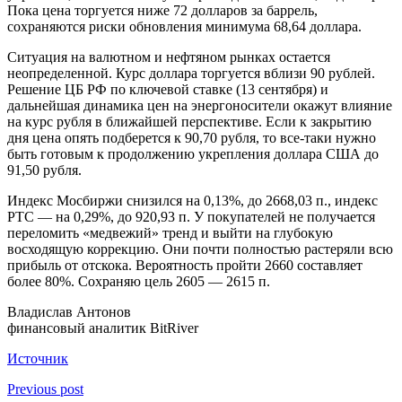
Пока цена торгуется ниже 72 долларов за баррель,
сохраняются риски обновления минимума 68,64 доллара.
Ситуация на валютном и нефтяном рынках остается
неопределенной. Курс доллара торгуется вблизи 90 рублей.
Решение ЦБ РФ по ключевой ставке (13 сентября) и
дальнейшая динамика цен на энергоносители окажут влияние
на курс рубля в ближайшей перспективе. Если к закрытию
дня цена опять подберется к 90,70 рубля, то все-таки нужно
быть готовым к продолжению укрепления доллара США до
91,50 рубля.
Индекс Мосбиржи снизился на 0,13%, до 2668,03 п., индекс
РТС — на 0,29%, до 920,93 п. У покупателей не получается
переломить «медвежий» тренд и выйти на глубокую
восходящую коррекцию. Они почти полностью растеряли всю
прибыль от отскока. Вероятность пройти 2660 составляет
более 80%. Сохраняю цель 2605 — 2615 п.
Владислав Антонов
финансовый аналитик BitRiver
Источник
Previous post