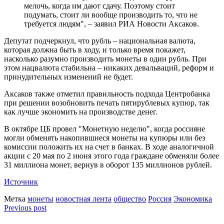
мелочь, когда им дают сдачу. Поэтому стоит
подумать, стоит ли вообще производить то, что не
требуется людям", – заявил РИА Новости Аксаков.
Депутат подчеркнул, что рубль – национальная валюта,
которая должна быть в ходу, и только время покажет,
насколько разумно производить монеты в один рубль. При
этом нацвалюта стабильна – никаких девальваций, реформ и
принудительных изменений не будет.
Аксаков также отметил правильность подхода Центробанка
при решении возобновить печать пятирублевых купюр, так
как лучше экономить на производстве денег.
В октябре ЦБ провел "Монетную неделю", когда россияне
могли обменять накопившиеся монеты на купюры или без
комиссии положить их на счет в банках. В ходе аналогичной
акции с 20 мая по 2 июня этого года граждане обменяли более
31 миллиона монет, вернув в оборот 135 миллионов рублей.
Источник
Метка
монеты
новостная лента
общество
Россия
Экономика
Previous post