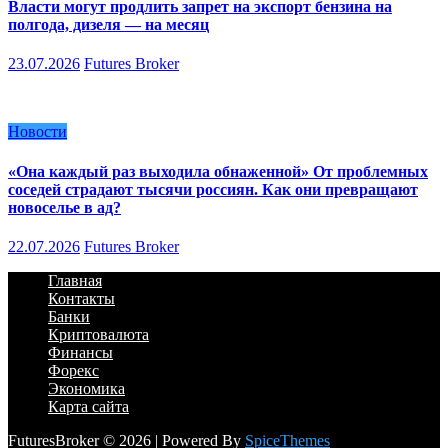
Власти могут продлить запрет на экспорт бензина на
полгода, дизеля — на месяц
23.07.2026
Futures Broker
Новости
«Она каждый раз выходила обнаженной» От проблемных
соседей страдают тысячи россиян. Как они превращают
новоселье в ад?
22.07.2026
Futures Broker
Главная
Контакты
Банки
Криптовалюта
Финансы
Форекс
Экономика
Карта сайта
FuturesBroker © 2026 | Powered By
SpiceThemes