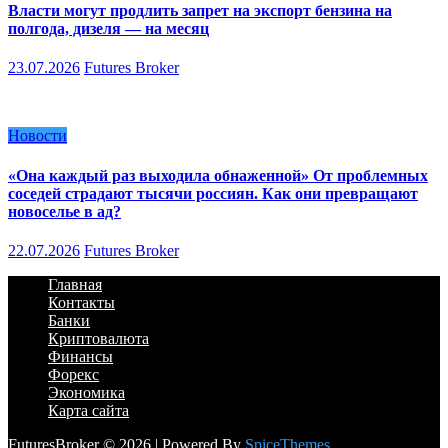
Власти могут продлить запрет на экспорт бензина на
полгода, дизеля — на месяц
23.07.2026
Futures Broker
Новости
«Она каждый раз выходила обнаженной» От проблемных
соседей страдают тысячи россиян. Как они превращают
новоселье в ад?
22.07.2026
Futures Broker
Главная
Контакты
Банки
Криптовалюта
Финансы
Форекс
Экономика
Карта сайта
FuturesBroker © 2026 | Powered By
SpiceThemes