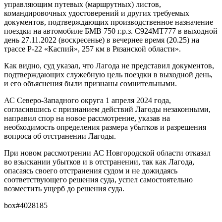
управляющим путевых (маршрутных) листов,
командировочных удостоверений и других требуемых
документов, подтверждающих производственное назначение
поездки на автомобиле БМВ 750 г.р.з. С924МТ777 в выходной
день 27.11.2022 (воскресенье) в вечернее время (20.25) на
трассе Р-22 «Каспий», 257 км в Рязанской области».
Как видно, суд указал, что Лагода не представил документов,
подтверждающих служебную цель поездки в выходной день,
и его объяснения были признаны сомнительными.
АС Северо-Западного округа 1 апреля 2024 года,
согласившись с признанием действий Лагоды незаконными,
направил спор на новое рассмотрение, указав на
необходимость определения размера убытков и разрешения
вопроса об отстранении Лагоды.
При новом рассмотрении АС Новгородской области отказал
во взыскании убытков и в отстранении, так как Лагода,
опасаясь своего отстранения судом и не дожидаясь
соответствующего решения суда, успел самостоятельно
возместить ущерб до решения суда.
box#4028185