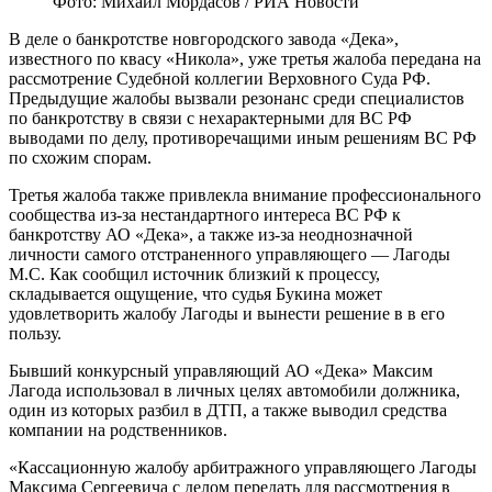
Фото: Михаил Мордасов / РИА Новости
В деле о банкротстве новгородского завода «Дека»,
известного по квасу «Никола», уже третья жалоба передана на
рассмотрение Судебной коллегии Верховного Суда РФ.
Предыдущие жалобы вызвали резонанс среди специалистов
по банкротству в связи с нехарактерными для ВС РФ
выводами по делу, противоречащими иным решениям ВС РФ
по схожим спорам.
Третья жалоба также привлекла внимание профессионального
сообщества из-за нестандартного интереса ВС РФ к
банкротству АО «Дека», а также из-за неоднозначной
личности самого отстраненного управляющего — Лагоды
М.С. Как сообщил источник близкий к процессу,
складывается ощущение, что судья Букина может
удовлетворить жалобу Лагоды и вынести решение в в его
пользу.
Бывший конкурсный управляющий АО «Дека» Максим
Лагода использовал в личных целях автомобили должника,
один из которых разбил в ДТП, а также выводил средства
компании на родственников.
«Кассационную жалобу арбитражного управляющего Лагоды
Максима Сергеевича с делом передать для рассмотрения в