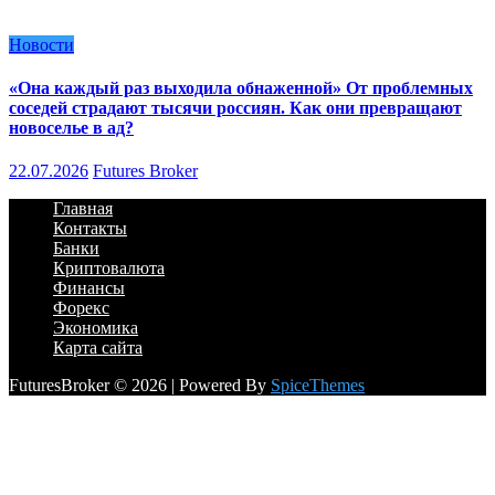
Новости
«Она каждый раз выходила обнаженной» От проблемных
соседей страдают тысячи россиян. Как они превращают
новоселье в ад?
22.07.2026
Futures Broker
Главная
Контакты
Банки
Криптовалюта
Финансы
Форекс
Экономика
Карта сайта
FuturesBroker © 2026 | Powered By
SpiceThemes