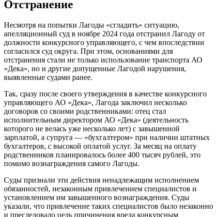
Отстранение
Несмотря на попытки Лагоды «сгладить» ситуацию,
апелляционный суд в ноябре 2024 года отстранил Лагоду от
должности конкурсного управляющего, с чем впоследствии
согласился суд округа. При этом, основаниями для
отстранения стали не только использование транспорта АО
«Дека», но и другие допущенные Лагодой нарушения,
выявленные судами ранее.
Так, сразу после своего утверждения в качестве конкурсного
управляющего АО «Дека», Лагода заключил несколько
договоров со своими родственниками: отец стал
исполнительным директором АО «Дека» (деятельность
которого не велась уже несколько лет) с завышенной
зарплатой, а супруга — «бухгалтером» при наличии штатных
бухгалтеров, с высокой оплатой услуг. За месяц на оплату
родственников планировалось более 400 тысяч рублей, это
помимо вознаграждения самого Лагоды.
Суды признали эти действия ненадлежащим исполнением
обязанностей, незаконным привлечением специалистов и
установлением им завышенного вознаграждения. Суды
указали, что привлечение таких специалистов было незаконно
и преследовало цель причинения вреда конкурсным