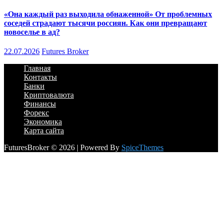
«Она каждый раз выходила обнаженной» От проблемных
соседей страдают тысячи россиян. Как они превращают
новоселье в ад?
22.07.2026
Futures Broker
Главная
Контакты
Банки
Криптовалюта
Финансы
Форекс
Экономика
Карта сайта
FuturesBroker © 2026 | Powered By
SpiceThemes